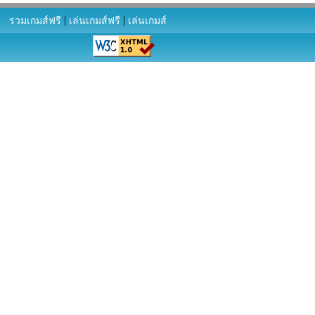
|
|
รวมเกมส์ฟรี
เล่นเกมส์ฟรี
เล่นเกมส์