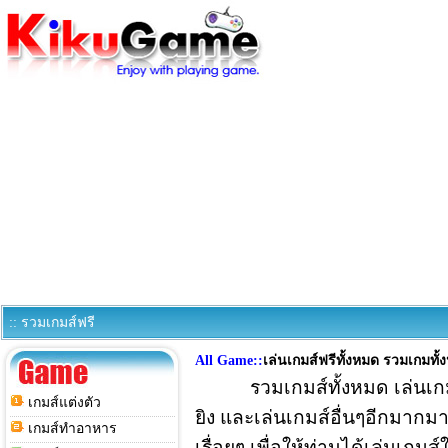
:: รวมเกมส์ฟรี
All Game::
เล่นเกมส์ฟรีทั้งหมด รวมเกมทั
รวมเกมส์ทั้งหมด เล่นเกมส์
เกมส์แต่งตัว
ยิง และเล่นเกมส์อื่นๆอีกมากมา
เกมส์ทำอาหาร
เรื่อยๆ เพื่อให้ท่านได้เล่นเกม