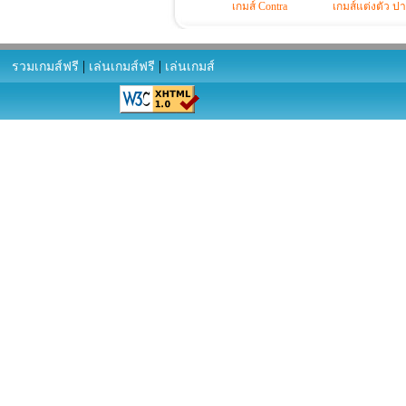
เกมส์ Contra
เกมส์แต่งตัว ปาร
|
|
รวมเกมส์ฟรี
เล่นเกมส์ฟรี
เล่นเกมส์