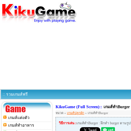
:: รวมเกมส์ฟรี
KikuGame (Full Screen)::
เกมส์ทำBurger
หมวด »
เกมส์ปลูกผัก
» เกมส์ทำBurger
เกมส์แต่งตัว
วิธีการเล่น :
เกมส์ทำBurger : ฝึกทำ burger ตามร
เกมส์ทำอาหาร