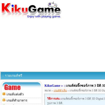
:: รวมเกมส์ฟรี
KikuGame » ::
เกมส์ต่อจิ๊กซอร์ภาพ 3 มิติ 3
หมวด »
เกมส์ทำเล็บ
» เกมส์ต่อจิ๊กซอร์ภาพ 3 มิติ 3D Dig
เกมส์แต่งตัว
วิธีการเล่น :
เกมส์ต่อจิ๊กซอร์ภาพ 3 มิติ 3D Digital 
เกมส์ทำอาหาร
รูปภาพ 3 มิติ.