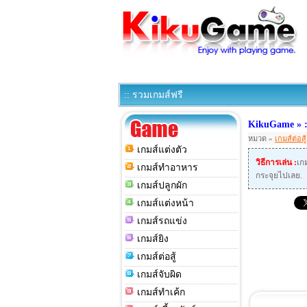
:: รวมเกมส์ฟรี
KikuGame » :
หมวด »
เกมส์ต่อสู้
เกมส์แต่งตัว
วิธีการเล่น :
เกม
เกมส์ทำอาหาร
กระจุยไปเลย.
เกมส์ปลูกผัก
เกมส์แต่งหน้า
เกมส์รถแข่ง
เกมส์ยิง
เกมส์ต่อสู้
เกมส์จับผิด
เกมส์ทำเค้ก